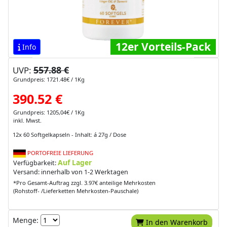
12er Vorteils-Pack
Info
557.88 €
UVP:
Grundpreis: 1721.48€ / 1Kg
390.52 €
Grundpreis: 1205,04€ / 1Kg
inkl. Mwst.
12x 60 Softgelkapseln - Inhalt: á 27g / Dose
PORTOFREIE LIEFERUNG
Auf Lager
Verfügbarkeit:
Versand: innerhalb von 1-2 Werktagen
*Pro Gesamt-Auftrag zzgl. 3.97€ anteilige Mehrkosten
(Rohstoff- /Lieferketten Mehrkosten-Pauschale)
Menge:
In den Warenkorb