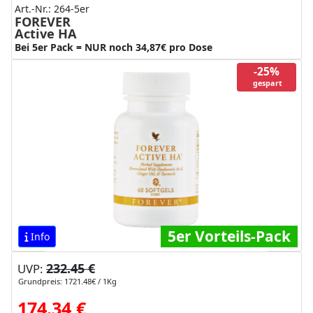
Art.-Nr.: 264-5er
FOREVER
Active HA
Bei 5er Pack = NUR noch 34,87€ pro Dose
-25%
gespart
5er Vorteils-Pack
Info
232.45 €
UVP:
Grundpreis: 1721.48€ / 1Kg
174.34 €