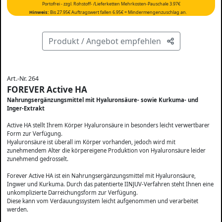
Portofrei - zzgl. Rohstoff- /Lieferketten Mehrkosten-Pauschale 3.97€
Hinweis:
Bis 27.95€ Auftragswert fallen 6.95€ = Mindermengenzuschlag an.
Produkt / Angebot empfehlen
Art.-Nr. 264
FOREVER Active HA
Nahrungsergänzungsmittel mit Hyaluronsäure- sowie Kurkuma- und
Inger-Extrakt
Active HA stellt Ihrem Körper Hyaluronsäure in besonders leicht verwertbarer
Form zur Verfügung.
Hyaluronsäure ist überall im Körper vorhanden, jedoch wird mit
zunehmendem Alter die körpereigene Produktion von Hyaluronsäure leider
zunehmend gedrosselt.
Forever Active HA ist ein Nahrungsergänzungsmittel mit Hyaluronsäure,
Ingwer und Kurkuma. Durch das patentierte IINJUV-Verfahren steht Ihnen eine
unkomplizierte Darreichungsform zur Verfügung.
Diese kann vom Verdauungssystem leicht aufgenommen und verarbeitet
werden.