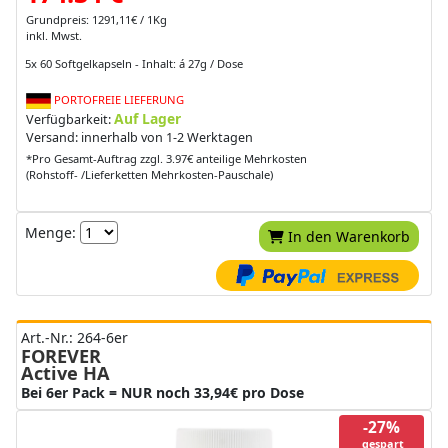
Grundpreis: 1291,11€ / 1Kg
inkl. Mwst.
5x 60 Softgelkapseln - Inhalt: á 27g / Dose
PORTOFREIE LIEFERUNG
Auf Lager
Verfügbarkeit:
Versand: innerhalb von 1-2 Werktagen
*Pro Gesamt-Auftrag zzgl. 3.97€ anteilige Mehrkosten
(Rohstoff- /Lieferketten Mehrkosten-Pauschale)
Menge:
In den Warenkorb
Art.-Nr.: 264-6er
FOREVER
Active HA
Bei 6er Pack = NUR noch 33,94€ pro Dose
-27%
gespart