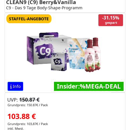
CLEAN9 (C9) Berry&Vanilla
C9 - Das 9 Tage Body-Shape-Programm
-31.15%
STAFFEL-ANGEBOTE
gespart
Insider:%MEGA-DEAL
Info
150.87 €
UVP:
Grundpreis: 150.87€ / Pack
103.88 €
Grundpreis: 103,87€ / Pack
inkl. Mwst.