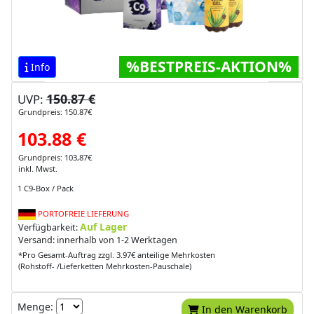
%BESTPREIS-AKTION%
Info
150.87 €
UVP:
Grundpreis: 150.87€
103.88 €
Grundpreis: 103,87€
inkl. Mwst.
1 C9-Box / Pack
PORTOFREIE LIEFERUNG
Auf Lager
Verfügbarkeit:
Versand: innerhalb von 1-2 Werktagen
*Pro Gesamt-Auftrag zzgl. 3.97€ anteilige Mehrkosten
(Rohstoff- /Lieferketten Mehrkosten-Pauschale)
Menge:
In den Warenkorb