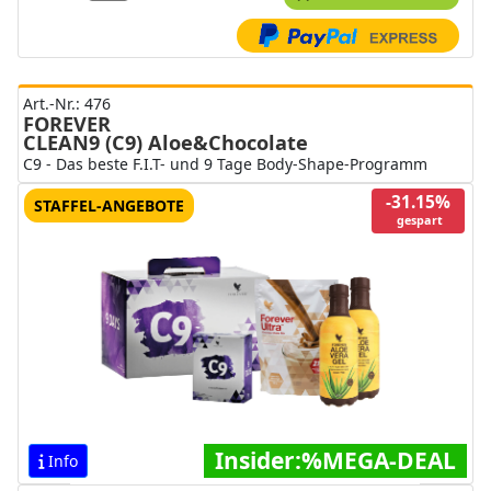
Art.-Nr.: 476
FOREVER
CLEAN9 (C9) Aloe&Chocolate
C9 - Das beste F.I.T- und 9 Tage Body-Shape-Programm
-31.15%
STAFFEL-ANGEBOTE
gespart
Insider:%MEGA-DEAL
Info