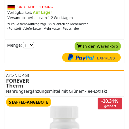
PORTOFREIE LIEFERUNG
Auf Lager
Verfügbarkeit:
Versand: innerhalb von 1-2 Werktagen
*Pro Gesamt-Auftrag zzgl. 3.97€ anteilige Mehrkosten
(Rohstoff- /Lieferketten Mehrkosten-Pauschale)
Menge:
In den Warenkorb
Art.-Nr.: 463
FOREVER
Therm
Nahrungsergänzungsmittel mit Grünem-Tee-Extrakt
-20.31%
STAFFEL-ANGEBOTE
gespart