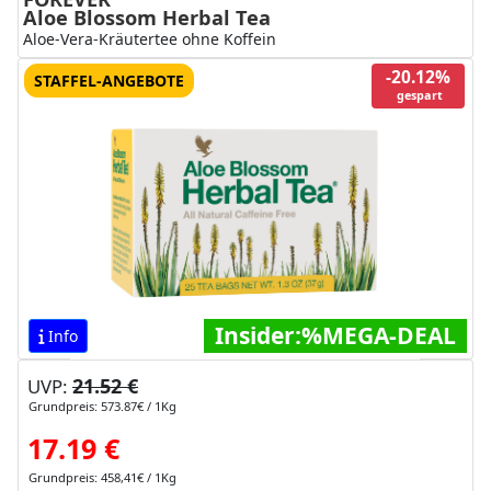
Aloe Blossom Herbal Tea
Aloe‑Vera‑Kräutertee ohne Koffein
-20.12%
STAFFEL-ANGEBOTE
gespart
Insider:%MEGA-DEAL
Info
21.52 €
UVP:
Grundpreis: 573.87€ / 1Kg
17.19 €
Grundpreis: 458,41€ / 1Kg