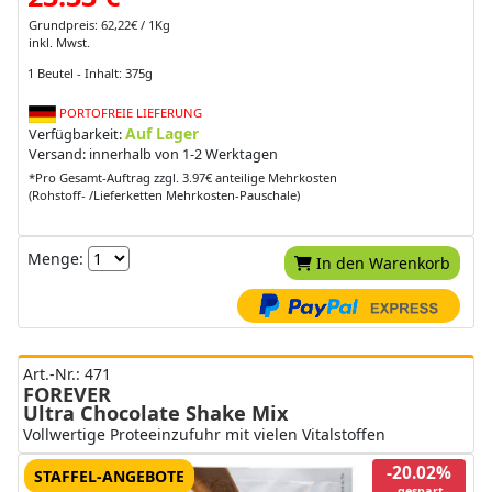
Grundpreis: 62,22€ / 1Kg
inkl. Mwst.
1 Beutel - Inhalt: 375g
PORTOFREIE LIEFERUNG
Auf Lager
Verfügbarkeit:
Versand: innerhalb von 1-2 Werktagen
*Pro Gesamt-Auftrag zzgl. 3.97€ anteilige Mehrkosten
(Rohstoff- /Lieferketten Mehrkosten-Pauschale)
Menge:
In den Warenkorb
Art.-Nr.: 471
FOREVER
Ultra Chocolate Shake Mix
Vollwertige Proteeinzufuhr mit vielen Vitalstoffen
-20.02%
STAFFEL-ANGEBOTE
gespart