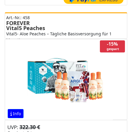
Art.-Nr.: 458
FOREVER
Vital5 Peaches
Vital5- Aloe Peaches – Tägliche Basisversorgung für 1
Monat!
-15%
gespart
Info
322.30 €
UVP: