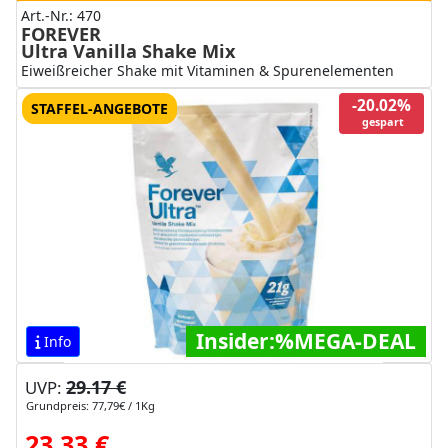
Art.-Nr.: 470
FOREVER
Ultra Vanilla Shake Mix
Eiweißreicher Shake mit Vitaminen & Spurenelementen
-20.02%
STAFFEL-ANGEBOTE
gespart
Insider:%MEGA-DEAL
Info
29.17 €
UVP:
Grundpreis: 77,79€ / 1Kg
23.33 €