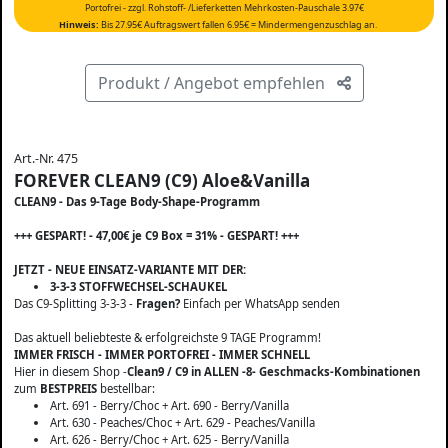
Portofrei - zzgl. Rohstoff- /Lieferketten Mehrkosten-Pauschale 3.97€
Hinweis:
Bis 27.95€ Auftragswert fallen 6.95€ = Mindermengenzuschlag an.
Produkt / Angebot empfehlen
Art.-Nr. 475
FOREVER CLEAN9 (C9) Aloe&Vanilla
CLEAN9 - Das 9-Tage Body-Shape-Programm
+++ GESPART! - 47,00€ je C9 Box = 31% - GESPART! +++
JETZT - NEUE EINSATZ-VARIANTE MIT DER:
3-3-3 STOFFWECHSEL-SCHAUKEL
Das C9-Splitting 3-3-3 -
Fragen?
Einfach per WhatsApp senden
Das aktuell beliebteste & erfolgreichste 9 TAGE Programm!
IMMER FRISCH - IMMER PORTOFREI - IMMER SCHNELL
Hier in diesem Shop -
Clean9 / C9 in ALLEN -8- Geschmacks-Kombinationen
zum
BESTPREIS
bestellbar:
Art. 691 - Berry/Choc + Art. 690 - Berry/Vanilla
Art. 630 - Peaches/Choc + Art. 629 - Peaches/Vanilla
Art. 626 - Berry/Choc + Art. 625 - Berry/Vanilla