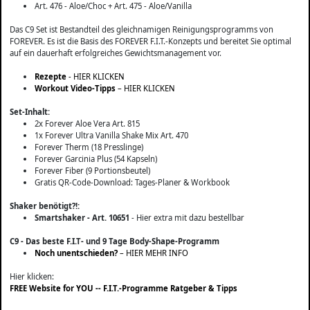
Art. 476 - Aloe/Choc + Art. 475 - Aloe/Vanilla
Das C9 Set ist Bestandteil des gleichnamigen Reinigungsprogramms von
FOREVER. Es ist die Basis des FOREVER F.I.T.-Konzepts und bereitet Sie optimal
auf ein dauerhaft erfolgreiches Gewichtsmanagement vor.
Rezepte
- HIER KLICKEN
Workout Video-Tipps
– HIER KLICKEN
Set-Inhalt:
2x Forever Aloe Vera Art. 815
1x Forever Ultra Vanilla Shake Mix Art. 470
Forever Therm (18 Presslinge)
Forever Garcinia Plus (54 Kapseln)
Forever Fiber (9 Portionsbeutel)
Gratis QR-Code-Download: Tages-Planer & Workbook
Shaker benötigt?!:
Smartshaker - Art. 10651
- Hier extra mit dazu bestellbar
C9 - Das beste F.I.T- und 9 Tage Body-Shape-Programm
Noch unentschieden?
– HIER MEHR INFO
Hier klicken:
FREE Website for YOU -- F.I.T.-Programme Ratgeber & Tipps