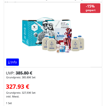
Monat!
-15%
gespart
Info
385.80 €
UVP:
Grundpreis: 385.80€ Set
327.93 €
Grundpreis: 327,93€ Set
inkl. Mwst.
1 Set