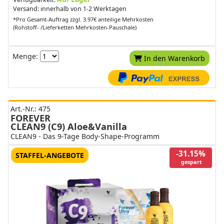
Versand: innerhalb von 1-2 Werktagen
*Pro Gesamt-Auftrag zzgl. 3.97€ anteilige Mehrkosten
(Rohstoff- /Lieferketten Mehrkosten-Pauschale)
Menge:
In den Warenkorb
Art.-Nr.: 475
FOREVER
CLEAN9 (C9) Aloe&Vanilla
CLEAN9 - Das 9-Tage Body-Shape-Programm
-31.15%
STAFFEL-ANGEBOTE
gespart