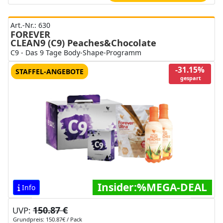
Art.-Nr.: 630
FOREVER
CLEAN9 (C9) Peaches&Chocolate
C9 - Das 9 Tage Body-Shape-Programm
-31.15%
STAFFEL-ANGEBOTE
gespart
Insider:%MEGA-DEAL
Info
150.87 €
UVP:
Grundpreis: 150.87€ / Pack