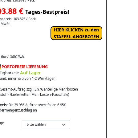
dpreis:150.87€ / Pack
03.88
€
Tages-Bestpreis!
dpreis: 103,87€ / Pack
. MwSt.
HIER KLICKEN zu den
STAFFEL-ANGEBOTEN
-Box / ORIGINAL
PORTOFREIE LIEFERUNG
Auf Lager
fügbarkeit:
and: innerhalb von 1-2 Werktagen
Gesamt-Auftrag zzgl. 3.97€ anteilige Mehrkosten
stoff- /Lieferketten Mehrkosten-Pauschale)
weis:
Bis 29.95€ Auftragswert fallen 6.95€
dermengenzuschlag an
ge