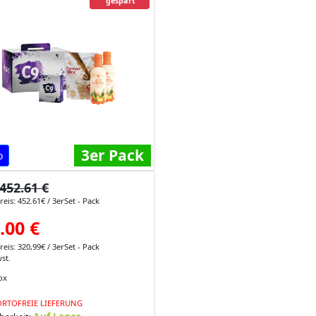
gespart
3er Pack
o
452.61 €
eis: 452.61€ / 3erSet - Pack
.00 €
eis: 320,99€ / 3erSet - Pack
st.
ox
RTOFREIE LIEFERUNG