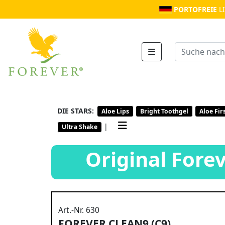
PORTOFREIE
L
DIE STARS:
Aloe Lips
Bright Toothgel
Aloe Fir
|
Ultra Shake
Original Forev
Art.-Nr. 630
FOREVER CLEAN9 (C9)