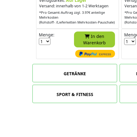
Auf Lager
Verfügbarkeit:
Verfüg
Versand: innerhalb von 1-2 Werktagen
Versan
*Pro Gesamt-Auftrag zzgl. 3.97€ anteilige
*Pro Ge
Mehrkosten
Mehrko
(Rohstoff- /Lieferketten Mehrkosten-Pauschale)
(Rohsto
Menge:
Meng
In den
Warenkorb
GETRÄNKE
SPORT & FITNESS