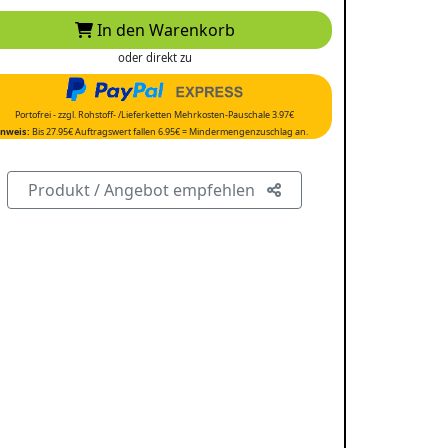
In den Warenkorb
oder direkt zu
Portofrei - zzgl. Rohstoff- /Lieferketten Mehrkosten-Pauschale 3.97€
nweis:
Bis 27.95€ Auftragswert fallen 6.95€ = Mindermengenzuschlag an.
Produkt / Angebot empfehlen