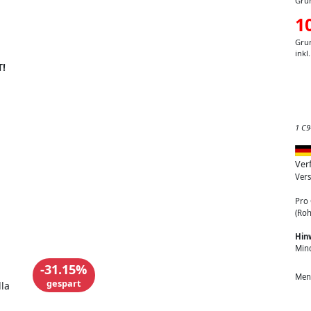
Grun
1
Grun
inkl
T!
1 C9
Ver
Vers
Pro 
(Roh
Hin
Min
-31.15%
Men
gespart
lla