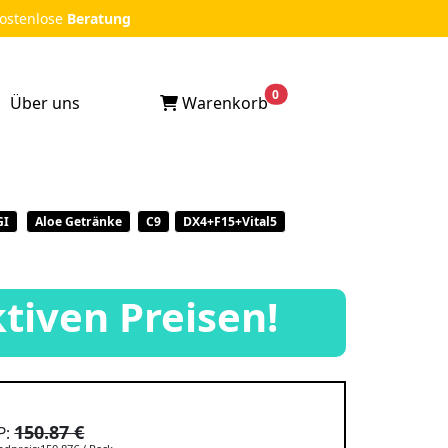
stenlose
Beratung
0
Warenkorb
Über uns
GI
Aloe Getränke
C9
DX4+F15+Vital5
ktiven Preisen!
150.87 €
P: