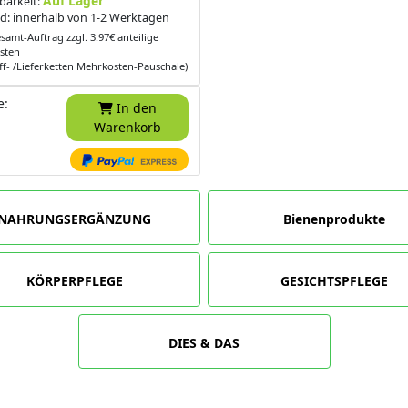
Auf Lager
barkeit:
d: innerhalb von 1-2 Werktagen
samt-Auftrag zzgl. 3.97€ anteilige
sten
ff- /Lieferketten Mehrkosten-Pauschale)
e:
In den
Warenkorb
NAHRUNGSERGÄNZUNG
Bienenprodukte
KÖRPERPFLEGE
GESICHTSPFLEGE
DIES & DAS