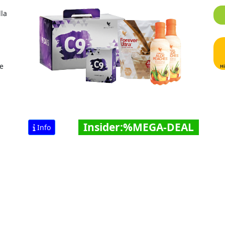
lla
ie
Hi
Insider:%MEGA-DEAL
Info