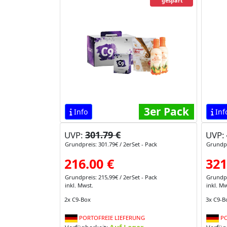
gespart
3er Pack
Info
Inf
301.79 €
UVP:
UVP:
Grundpreis: 301.79€ / 2erSet - Pack
Grundpr
216.00 €
321
Grundpreis: 215,99€ / 2erSet - Pack
Grundpr
inkl. Mwst.
inkl. Mw
2x C9-Box
3x C9-B
PORTOFREIE LIEFERUNG
PO