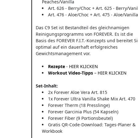
Peaches/Vanilla
Art. 626 - Berry/Choc + Art. 625 - Berry/Vani
Art. 476 - Aloe/Choc + Art. 475 - Aloe/Vanilla
Das C9 Set ist Bestandteil des gleichnamigen
Reinigungsprogramms von FOREVER. Es ist die
Basis des FOREVER F.I.T.-Konzepts und bereitet S
optimal auf ein dauerhaft erfolgreiches
Gewichtsmanagement vor.
Rezepte
- HIER KLICKEN
Workout Video-Tipps
– HIER KLICKEN
Set-Inhalt:
2x Forever Aloe Vera Art. 815
1x Forever Ultra Vanilla Shake Mix Art. 470
Forever Therm (18 Presslinge)
Forever Garcinia Plus (54 Kapseln)
Forever Fiber (9 Portionsbeutel)
Gratis QR-Code-Download: Tages-Planer &
Workbook