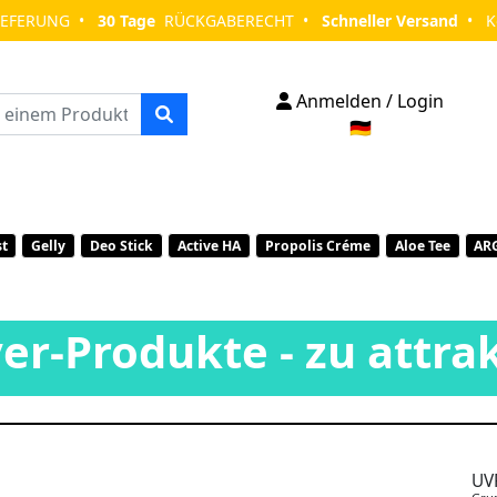
IEFERUNG •
30 Tage
RÜCKGABERECHT •
Schneller Versand
• Ko
Anmelden / Login
🇩🇪
st
Gelly
Deo Stick
Active HA
Propolis Créme
Aloe Tee
AR
er-Produkte - zu attra
UV