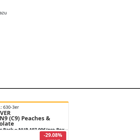
dazu
.: 630-3er
VER
N9 (C9) Peaches &
olate
er Pack = NUR 107,00€/pro Box
-29.08%