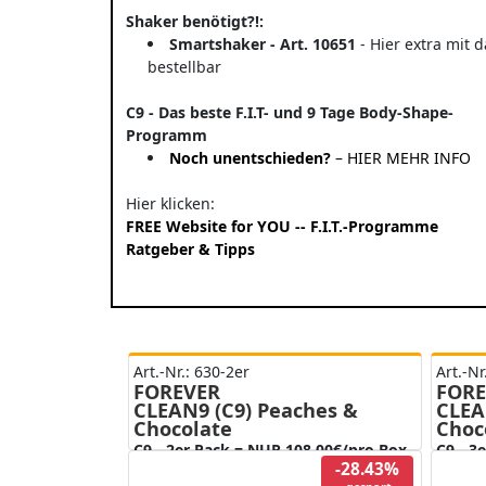
Shaker benötigt?!:
Smartshaker - Art. 10651
- Hier extra mit 
bestellbar
C9 - Das beste F.I.T- und 9 Tage Body-Shape-
Programm
Noch unentschieden?
– HIER MEHR INFO
Hier klicken:
FREE Website for YOU -- F.I.T.-Programme
Ratgeber & Tipps
Art.-Nr.: 630-2er
Art.-Nr
FOREVER
FORE
CLEAN9 (C9) Peaches &
CLEA
Chocolate
Choc
C9 - 2er Pack = NUR 108,00€/pro Box
C9 - 3
-28.43%