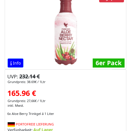
6er Pack
Info
232.14 €
UVP:
Grundpreis: 38.69€ / 1Ltr
165.96 €
Grundpreis: 27,66€ / 1Ltr
inkl. Mwst.
6x Aloe Berry Trinkgel á 1 Liter
PORTOFREIE LIEFERUNG
Auf Lager
Verfügbarkeit: