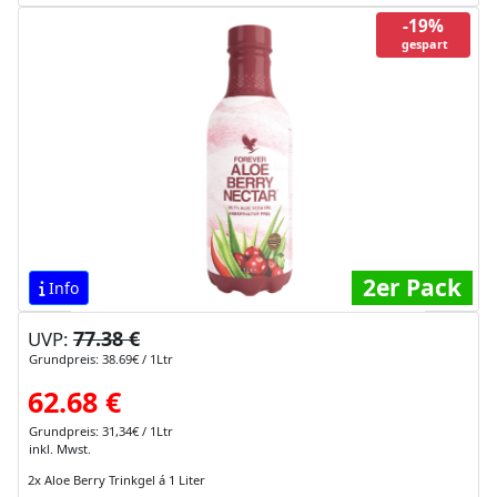
-19%
gespart
2er Pack
Info
77.38 €
UVP:
Grundpreis: 38.69€ / 1Ltr
62.68 €
Grundpreis: 31,34€ / 1Ltr
inkl. Mwst.
2x Aloe Berry Trinkgel á 1 Liter