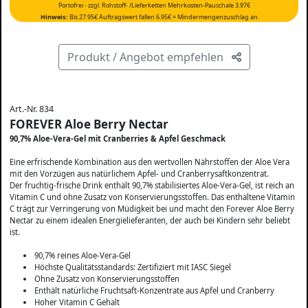
Portofrei - zzgl. Rohstoff- /Lieferketten Mehrkosten-Pauschale 3.97€
Hinweis:
Bis 27.95€ Auftragswert fallen 6.95€ = Mindermengenzuschlag an.
Produkt / Angebot empfehlen
Art.-Nr. 834
FOREVER Aloe Berry Nectar
90,7% Aloe-Vera-Gel mit Cranberries & Apfel Geschmack
Eine erfrischende Kombination aus den wertvollen Nährstoffen der Aloe Vera
mit den Vorzügen aus natürlichem Apfel- und Cranberrysaftkonzentrat.
Der fruchtig-frische Drink enthält 90,7% stabilisiertes Aloe-Vera-Gel, ist reich an
Vitamin C und ohne Zusatz von Konservierungsstoffen. Das enthaltene Vitamin
C trägt zur Verringerung von Müdigkeit bei und macht den Forever Aloe Berry
Nectar zu einem idealen Energielieferanten, der auch bei Kindern sehr beliebt
ist.
90,7% reines Aloe-Vera-Gel
Höchste Qualitätsstandards: Zertifiziert mit IASC Siegel
Ohne Zusatz von Konservierungsstoffen
Enthält natürliche Fruchtsaft-Konzentrate aus Apfel und Cranberry
Hoher Vitamin C Gehalt