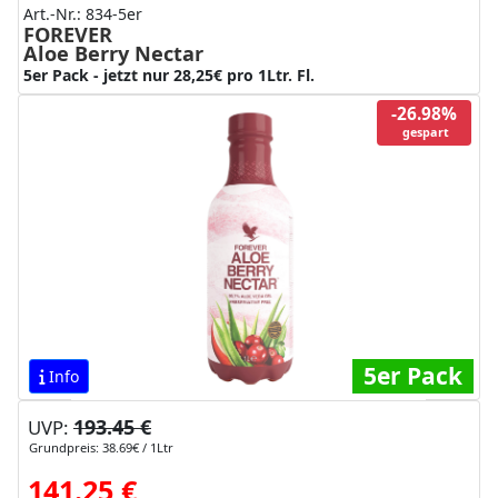
Art.-Nr.: 834-5er
FOREVER
Aloe Berry Nectar
5er Pack - jetzt nur 28,25€ pro 1Ltr. Fl.
-26.98%
gespart
5er Pack
Info
193.45 €
UVP:
Grundpreis: 38.69€ / 1Ltr
141.25 €